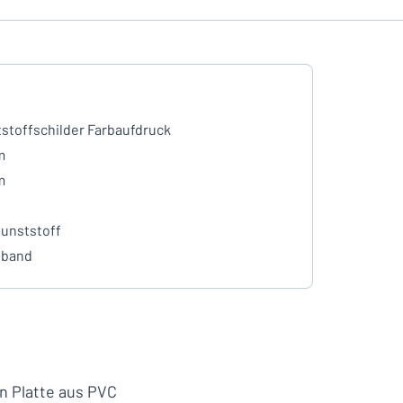
stoffschilder Farbaufdruck
m
m
unststoff
eband
n Platte aus PVC