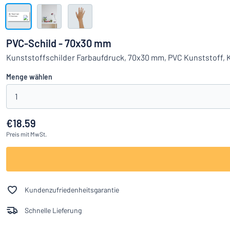
Alle Kategorien anzeigen
Angebotsanfrage
PVC-Schild - 70x30 mm
Einloggen
Kunststoffschilder Farbaufdruck, 70x30 mm, PVC Kunststoff,
Das Gesucht
Menge wählen
Kundenservice
1
Privat
/
Firma
€18.59
Preis
mit MwSt.
Kundenzufriedenheitsgarantie
Schnelle Lieferung