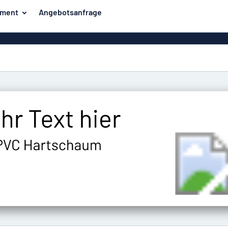
iment
Angebotsanfrage
ilder
Eco Board
Unsere Bestseller
hilder
Banner
Haussch
lder
PVC-Schilder
lder
Massives PET
er
Klebebuchstaben
Parkplatz
Aluminiumschilder im
Emaillestil
der
Eloxierte
Magnetsc
Aluminiumschilder
er
Aluminiumverbund-
Schilder
Klingels