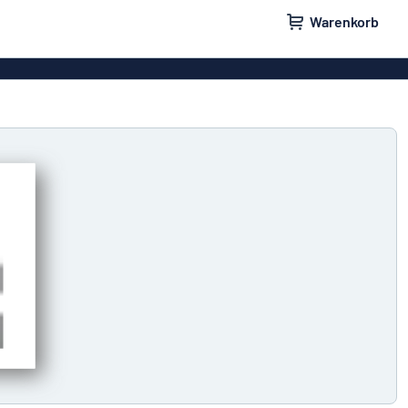
Warenkorb
ilder
Türschilder
schilder
Aufkleber
hilder
Briefkastenschilder
childer
Unsere Bestseller