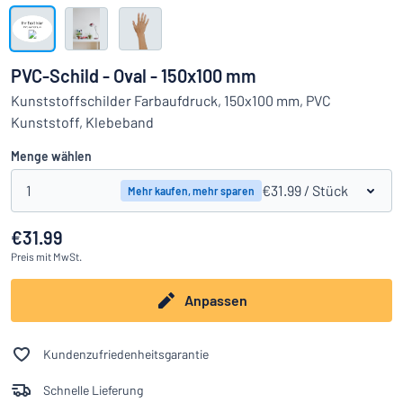
Alle Kategorien anzeigen
Angebotsanfrage
PVC-Schild - Oval - 150x100 mm
Einloggen
Kunststoffschilder Farbaufdruck, 150x100 mm, PVC
Das Gesuchte nicht gefunden?
Schild hier entwerfen
Kunststoff, Klebeband
Kundenservice
Menge wählen
Privat
/
Firma
1
€31.99
/ Stück
Mehr kaufen, mehr sparen
€31.99
Preis
mit MwSt.
Anpassen
Kundenzufriedenheitsgarantie
Schnelle Lieferung