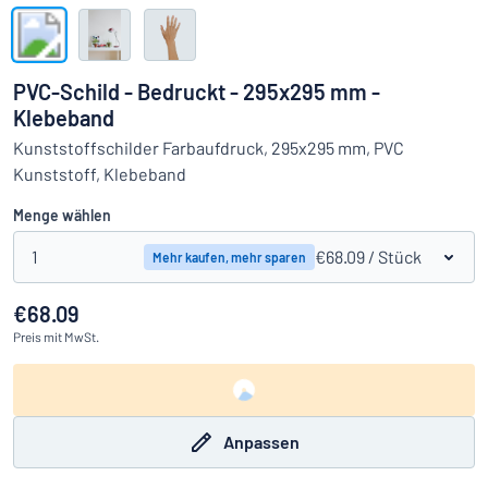
Alle Kategorien anzeigen
Angebotsanfrage
PVC-Schild - Bedruckt - 295x295 mm -
Klebeband
Einloggen
Das Gesuchte nicht gefunden?
Schild hier entwerfen
Kunststoffschilder Farbaufdruck, 295x295 mm, PVC
Kundenservice
Kunststoff, Klebeband
Menge wählen
Privat
/
Firma
1
€68.09
/ Stück
Mehr kaufen, mehr sparen
€68.09
Preis
mit MwSt.
Anpassen