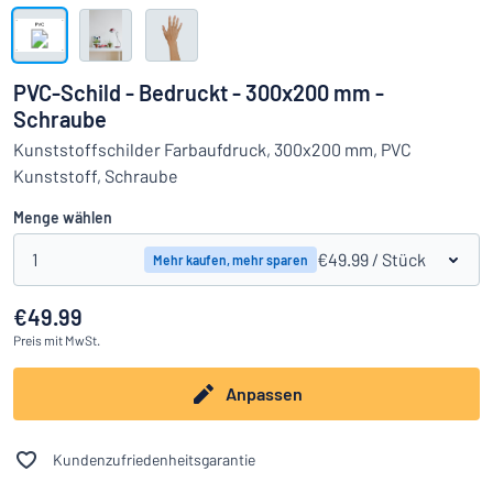
Alle Kategorien anzeigen
Angebotsanfrage
PVC-Schild - Bedruckt - 300x200 mm -
Schraube
Einloggen
Das Gesuchte nicht gefunden?
Schild hier entwerfen
Kunststoffschilder Farbaufdruck, 300x200 mm, PVC
Kundenservice
Kunststoff, Schraube
Menge wählen
Privat
/
Firma
1
€49.99
/ Stück
Mehr kaufen, mehr sparen
€49.99
Preis
mit MwSt.
Anpassen
Kundenzufriedenheitsgarantie