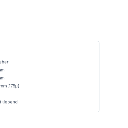
eber
mm
mm
 mm (175µ)
tklebend