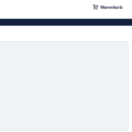
Warenkorb
ilder
Türschilder
schilder
Aufkleber
hilder
Briefkastenschilder
childer
Unsere Bestseller