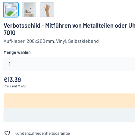
Alle Kategorien anzeigen
Angebotsanfrage
Verbotsschild - Mitführen von Metallteilen oder U
7010
Einloggen
Das Gesucht
Aufkleber, 200x200 mm, Vinyl, Selbstklebend
Kundenservice
Menge wählen
Privat
/
Firma
1
€13.39
Preis
mit MwSt.
Kundenzufriedenheitsgarantie