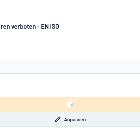
hren verboten - EN ISO
e nicht gefunden?
Schild hier entwerfen
Anpassen