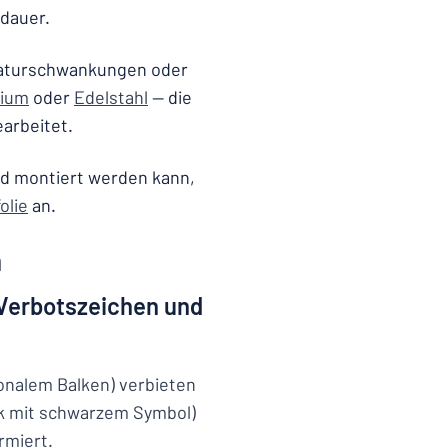
dauer.
raturschwankungen oder
nium
oder
Edelstahl
— die
earbeitet.
ld montiert werden kann,
olie
an.
n
 Verbotszeichen und
onalem Balken) verbieten
k mit schwarzem Symbol)
rmiert.