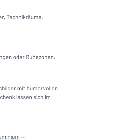
ger, Technikräume,
tungen oder Ruhezonen.
schilder mit humorvollen
chenk lassen sich im
uminium
—