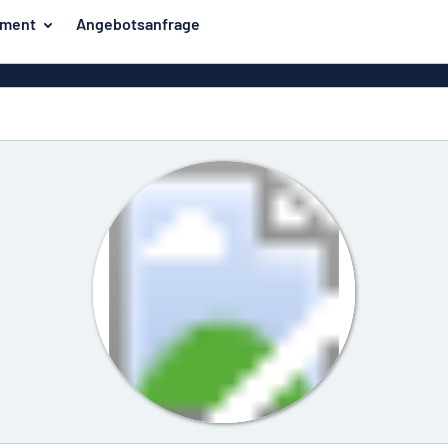
iment
Angebotsanfrage
ilder
Eco Board
Unsere Bestseller
hilder
Banner
Haussch
lder
PVC-Schilder
lder
Massives PET
er
Klebebuchstaben
Parkplatz
Aluminiumschilder im
Emaillestil
der
Eloxierte
Magnetsc
Aluminiumschilder
er
Aluminiumverbund-
Schilder
Klingels