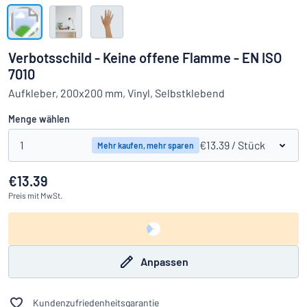
Alle Kategorien anzeigen
Angebotsanfrage
Verbotsschild - Keine offene Flamme - EN ISO
7010
Einloggen
Das Gesuchte nicht gefunden?
Schild hier entwerfen
Aufkleber, 200x200 mm, Vinyl, Selbstklebend
Kundenservice
Menge wählen
Privat
/
Firma
1
€13.39
/ Stück
Mehr kaufen, mehr sparen
€13.39
Preis
mit MwSt.
Anpassen
Kundenzufriedenheitsgarantie