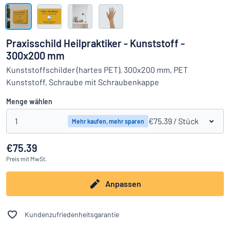
Alle Kategorien anzeigen
Angebotsanfrage
Praxisschild Heilpraktiker - Kunststoff -
300x200 mm
Einloggen
Das Gesuchte nicht gefunden?
Schild hier entwerfen
Kunststoffschilder (hartes PET), 300x200 mm, PET
Kundenservice
Kunststoff, Schraube mit Schraubenkappe
Menge wählen
Privat
/
Firma
1
€75.39
/ Stück
Mehr kaufen, mehr sparen
€75.39
Preis
mit MwSt.
Anpassen
Kundenzufriedenheitsgarantie