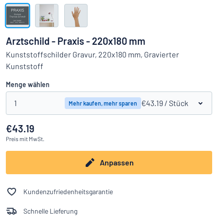
Alle Kategorien anzeigen
Angebotsanfrage
Arztschild - Praxis - 220x180 mm
Einloggen
Kunststoffschilder Gravur, 220x180 mm, Gravierter
Das Gesuchte nicht gefunden?
Schild hier entwerfen
Kunststoff
Kundenservice
Menge wählen
Privat
/
Firma
1
€43.19
/ Stück
Mehr kaufen, mehr sparen
€43.19
Preis
mit MwSt.
Anpassen
Kundenzufriedenheitsgarantie
Schnelle Lieferung