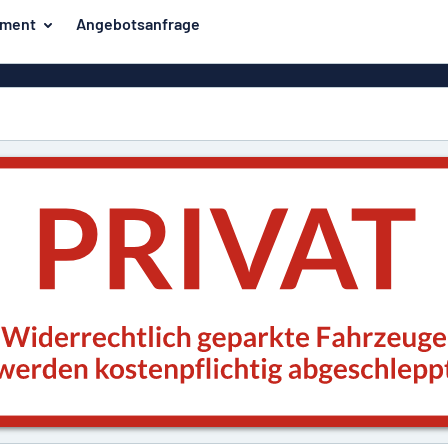
iment
Angebotsanfrage
ilder
Eco Board
Unsere Bestseller
hilder
Banner
Haussch
lder
PVC-Schilder
lder
Massives PET
er
Klebebuchstaben
Parkplatz
Aluminiumschilder im
Emaillestil
der
Eloxierte
Magnetsc
Aluminiumschilder
er
Aluminiumverbund-
Schilder
Klingels