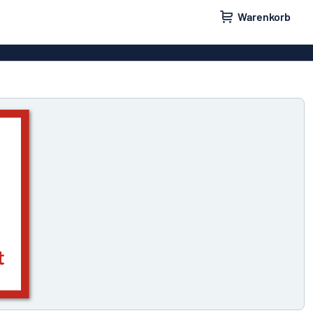
Warenkorb
ilder
Türschilder
schilder
Aufkleber
hilder
Briefkastenschilder
childer
Unsere Bestseller