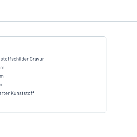
stoffschilder Gravur
mm
mm
m
erter Kunststoff
e