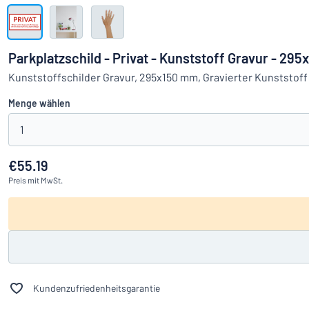
Alle Kategorien anzeigen
Angebotsanfrage
Parkplatzschild - Privat - Kunststoff Gravur - 29
Einloggen
Kunststoffschilder Gravur, 295x150 mm, Gravierter Kunststoff
Das Gesucht
Menge wählen
Kundenservice
1
Privat
/
Firma
€55.19
Preis
mit MwSt.
Kundenzufriedenheitsgarantie