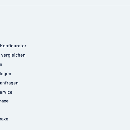
-Konfigurator
 vergleichen
n
legen
anfragen
ervice
maxe
maxe