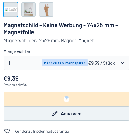
Alle Kategorien anzeigen
Angebotsanfrage
Magnetschild - Keine Werbung - 74x25 mm -
Magnetfolie
Einloggen
Das Gesuchte nicht gefunden?
Schild hier entwerfen
Magnetschilder, 74x25 mm, Magnet, Magnet
Kundenservice
Menge wählen
Privat
/
Firma
1
€9.39
/ Stück
Mehr kaufen, mehr sparen
€9.39
Preis
mit MwSt.
Anpassen
Kundenzufriedenheitsgarantie