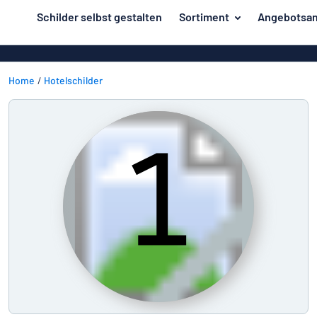
inhalt springen
Schilder selbst gestalten
Sortiment
Angebotsan
ier entwerfen
Material
Aluminiumsch
Zurück
Kunststoffsc
Home
Hotelschilder
Herstellung
zum
Menü
Acrylglasschi
Haus und Heim
Unsere
Edelstahlschi
Kennzeichnung
Bestseller
Magnetschild
Material
Namensschilder
Holzschilder
Aufkleber
Herstellung
Messingschil
Haus
Verkehr und Fahrzeuge
und
Aufkleber
Heim
Industrie und Fertigung
Roll-Up Bann
Kennzeichnung
Büro & Arbeitsplatz
Plakate
Namensschilder
Alle Kategorien anzeigen