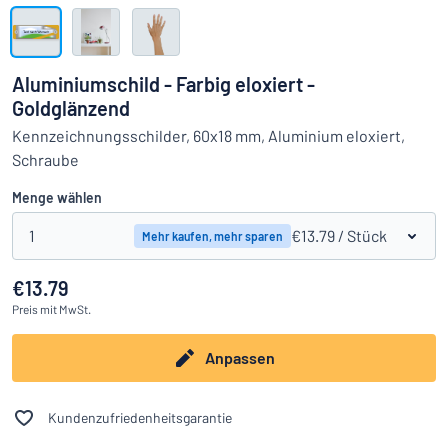
Alle Kategorien anzeigen
Angebotsanfrage
Aluminiumschild - Farbig eloxiert -
Goldglänzend
Einloggen
Das Gesuchte nicht gefunden?
Schild hier entwerfen
Kennzeichnungsschilder, 60x18 mm, Aluminium eloxiert,
Kundenservice
Schraube
Menge wählen
Privat
/
Firma
1
€13.79
/ Stück
Mehr kaufen, mehr sparen
€13.79
Preis
mit MwSt.
Anpassen
Kundenzufriedenheitsgarantie