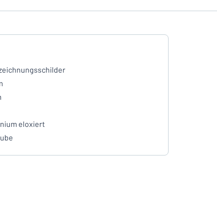
eichnungsschilder
m
m
nium eloxiert
aube