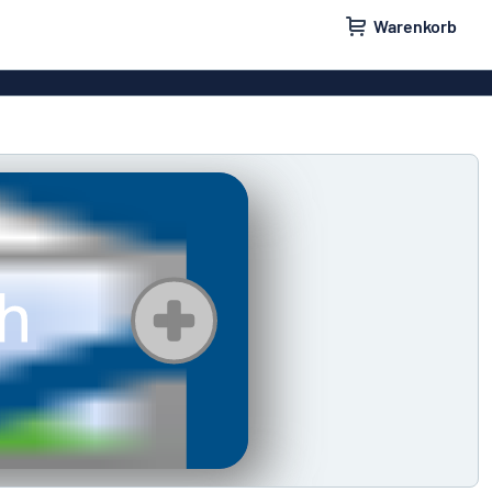
Warenkorb
ilder
Türschilder
schilder
Aufkleber
hilder
Briefkastenschilder
childer
Unsere Bestseller