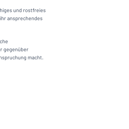
higes und rostfreies
t ihr ansprechendes
iche
er gegenüber
anspruchung macht.