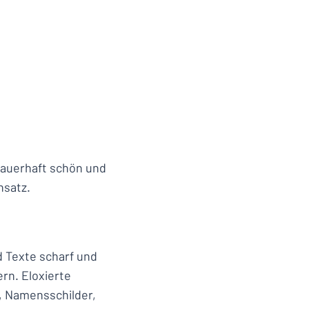
dauerhaft schön und
nsatz.
d Texte scharf und
ern. Eloxierte
s, Namensschilder,