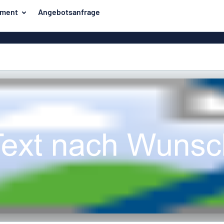
iment
Angebotsanfrage
ilder
Eco Board
Unsere Bestseller
hilder
Banner
Haussch
lder
PVC-Schilder
lder
Massives PET
er
Klebebuchstaben
Parkplatz
Aluminiumschilder im
Emaillestil
der
Eloxierte
Magnetsc
Aluminiumschilder
er
Aluminiumverbund-
Schilder
Klingels