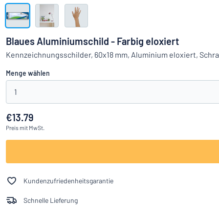
Alle Kategorien anzeigen
Angebotsanfrage
Blaues Aluminiumschild - Farbig eloxiert
Einloggen
Kennzeichnungsschilder, 60x18 mm, Aluminium eloxiert, Schr
Das Gesucht
Menge wählen
Kundenservice
1
Privat
/
Firma
€13.79
Preis
mit MwSt.
Kundenzufriedenheitsgarantie
Schnelle Lieferung