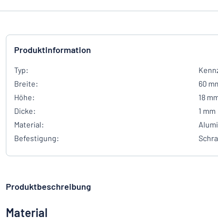
Produktinformation
Typ:
Kennz
Breite:
60 m
Höhe:
18 m
Dicke:
1 mm
Material:
Alumi
Befestigung:
Schr
Produktbeschreibung
Material