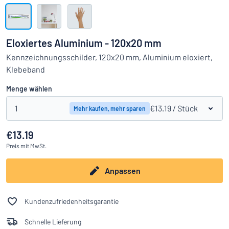
Alle Kategorien anzeigen
Angebotsanfrage
Eloxiertes Aluminium - 120x20 mm
Einloggen
Kennzeichnungsschilder, 120x20 mm, Aluminium eloxiert,
Das Gesuchte nicht gefunden?
Schild hier entwerfen
Klebeband
Kundenservice
Menge wählen
Privat
/
Firma
1
€13.19
/ Stück
Mehr kaufen, mehr sparen
€13.19
Preis
mit MwSt.
Anpassen
Kundenzufriedenheitsgarantie
Schnelle Lieferung