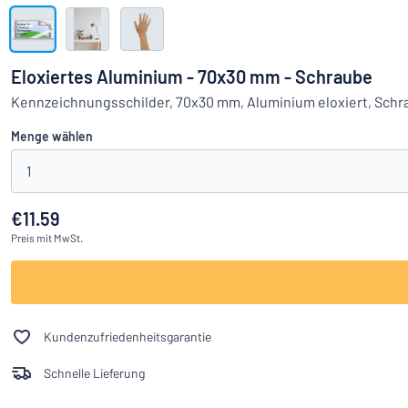
Alle Kategorien anzeigen
Angebotsanfrage
Eloxiertes Aluminium - 70x30 mm - Schraube
Einloggen
Kennzeichnungsschilder, 70x30 mm, Aluminium eloxiert, Schr
Das Gesucht
Menge wählen
Kundenservice
1
Privat
/
Firma
€11.59
Preis
mit MwSt.
Kundenzufriedenheitsgarantie
Schnelle Lieferung