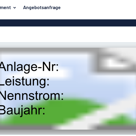
iment
Angebotsanfrage
ilder
Eco Board
Unsere Bestseller
hilder
Banner
Haussch
lder
PVC-Schilder
lder
Massives PET
er
Klebebuchstaben
Parkplatz
Aluminiumschilder im
Emaillestil
der
Eloxierte
Magnetsc
Aluminiumschilder
er
Aluminiumverbund-
Schilder
Klingels