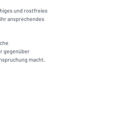
higes und rostfreies
t ihr ansprechendes
iche
er gegenüber
anspruchung macht.