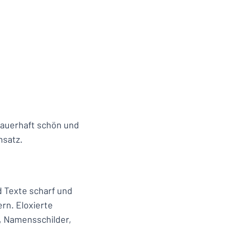
dauerhaft schön und
nsatz.
d Texte scharf und
ern. Eloxierte
s, Namensschilder,