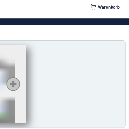
Warenkorb
ilder
Türschilder
schilder
Aufkleber
hilder
Briefkastenschilder
childer
Unsere Bestseller