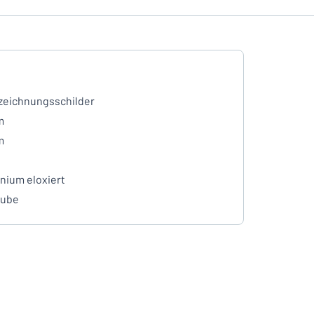
eichnungsschilder
m
m
nium eloxiert
aube