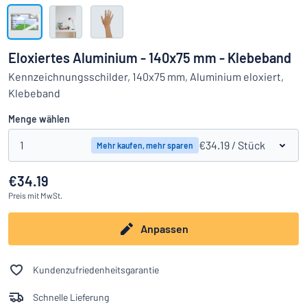
Alle Kategorien anzeigen
Angebotsanfrage
Eloxiertes Aluminium - 140x75 mm - Klebeband
Einloggen
Kennzeichnungsschilder, 140x75 mm, Aluminium eloxiert,
Das Gesuchte nicht gefunden?
Schild hier entwerfen
Klebeband
Kundenservice
Menge wählen
Privat
/
Firma
1
€34.19
/ Stück
Mehr kaufen, mehr sparen
€34.19
Preis
mit MwSt.
Anpassen
Kundenzufriedenheitsgarantie
Schnelle Lieferung