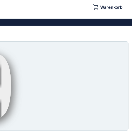
Warenkorb
ilder
Türschilder
schilder
Aufkleber
hilder
Briefkastenschilder
childer
Unsere Bestseller