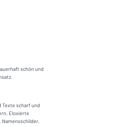
dauerhaft schön und
nsatz.
d Texte scharf und
ern. Eloxierte
s, Namensschilder,