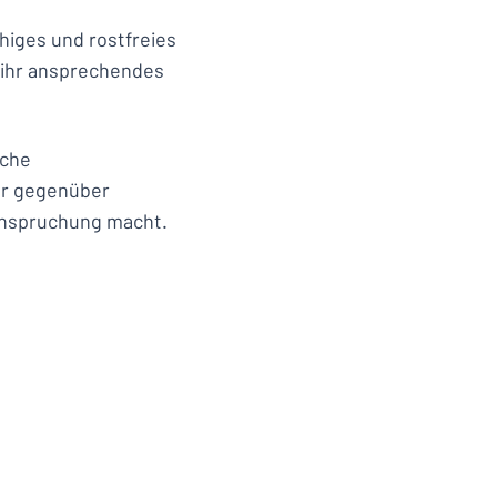
higes und rostfreies
t ihr ansprechendes
iche
er gegenüber
anspruchung macht.