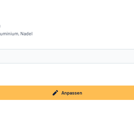
m
luminium, Nadel
e nicht gefunden?
Schild hier entwerfen
Anpassen