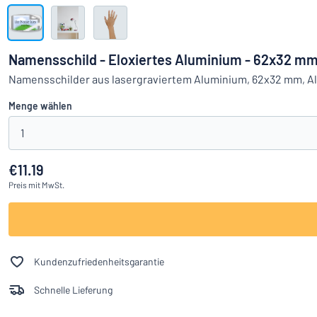
Alle Kategorien anzeigen
Angebotsanfrage
Namensschild - Eloxiertes Aluminium - 62x32 m
Einloggen
Namensschilder aus lasergraviertem Aluminium, 62x32 mm, A
Das Gesucht
Menge wählen
Kundenservice
1
Privat
/
Firma
€11.19
Preis
mit MwSt.
Kundenzufriedenheitsgarantie
Schnelle Lieferung