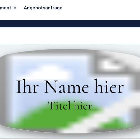
iment
Angebotsanfrage
ilder
Eco Board
Unsere Bestseller
hilder
Banner
Haussch
lder
PVC-Schilder
lder
Massives PET
er
Klebebuchstaben
Parkplatz
Aluminiumschilder im
Emaillestil
der
Eloxierte
Magnetsc
Aluminiumschilder
er
Aluminiumverbund-
Schilder
Klingels