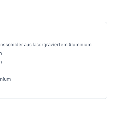
sschilder aus lasergraviertem Aluminium
m
m
inium
l