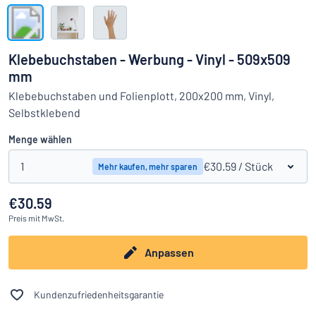
Alle Kategorien anzeigen
Angebotsanfrage
Klebebuchstaben - Werbung - Vinyl - 509x509
mm
Einloggen
Das Gesuchte nicht gefunden?
Schild hier entwerfen
Klebebuchstaben und Folienplott, 200x200 mm, Vinyl,
Kundenservice
Selbstklebend
Menge wählen
Privat
/
Firma
1
€30.59
/ Stück
Mehr kaufen, mehr sparen
€30.59
Preis
mit MwSt.
Anpassen
Kundenzufriedenheitsgarantie