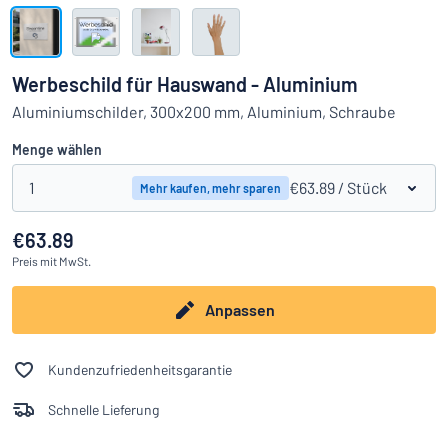
Alle Kategorien anzeigen
Angebotsanfrage
Werbeschild für Hauswand - Aluminium
Einloggen
Aluminiumschilder, 300x200 mm, Aluminium, Schraube
Das Gesuchte nicht gefunden?
Schild hier entwerfen
Menge wählen
Kundenservice
1
€63.89
/ Stück
Mehr kaufen, mehr sparen
Privat
/
Firma
€63.89
Preis
mit MwSt.
Anpassen
Kundenzufriedenheitsgarantie
Schnelle Lieferung