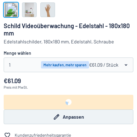
Alle Kategorien anzeigen
Angebotsanfrage
Schild Videoüberwachung - Edelstahl - 180x180
mm
Einloggen
Das Gesuchte nicht gefunden?
Schild hier entwerfen
Edelstahlschilder, 180x180 mm, Edelstahl, Schraube
Kundenservice
Menge wählen
Privat
/
Firma
1
€61.09
/ Stück
Mehr kaufen, mehr sparen
€61.09
Preis
mit MwSt.
Anpassen
Kundenzufriedenheitsgarantie