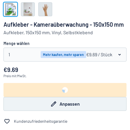
Alle Kategorien anzeigen
Angebotsanfrage
Aufkleber - Kameraüberwachung - 150x150 mm
Einloggen
Aufkleber, 150x150 mm, Vinyl, Selbstklebend
Das Gesuchte nicht gefunden?
Schild hier entwerfen
Menge wählen
Kundenservice
1
€9.69
/ Stück
Mehr kaufen, mehr sparen
Privat
/
Firma
€9.69
Preis
mit MwSt.
Anpassen
Kundenzufriedenheitsgarantie