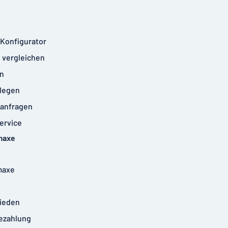
-Konfigurator
 vergleichen
n
legen
anfragen
ervice
maxe
maxe
rieden
ezahlung