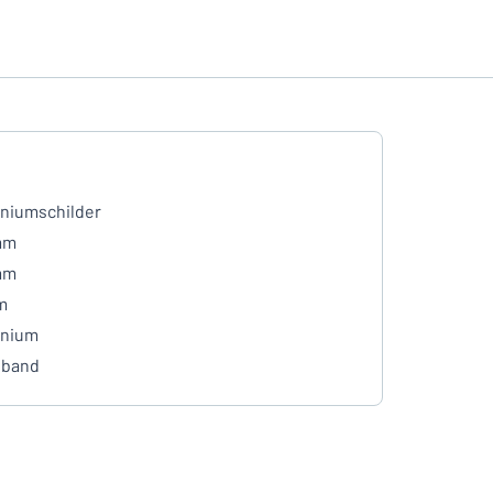
niumschilder
mm
mm
m
inium
eband