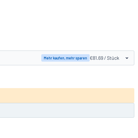
Produkte vergleichen
€81.69
/ Stück
Mehr kaufen, mehr sparen