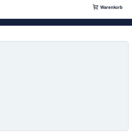
Warenkorb
ilder
Türschilder
schilder
Aufkleber
hilder
Briefkastenschilder
childer
Unsere Bestseller