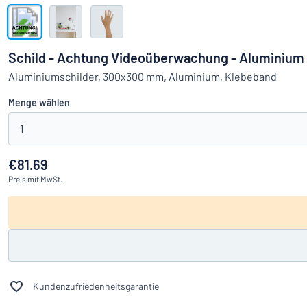
Alle Kategorien anzeigen
Angebotsanfrage
Schild - Achtung Videoüberwachung - Aluminiu
Einloggen
Aluminiumschilder, 300x300 mm, Aluminium, Klebeband
Das Gesucht
Menge wählen
Kundenservice
1
Privat
/
Firma
€81.69
Preis
mit MwSt.
Kundenzufriedenheitsgarantie