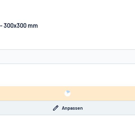
m - 300x300 mm
e nicht gefunden?
Schild hier entwerfen
Anpassen