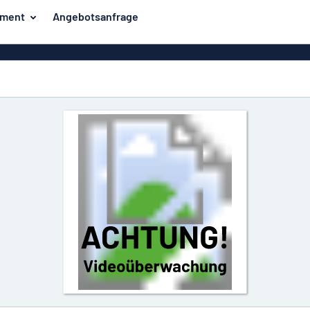
iment
Angebotsanfrage
ilder
Eco Board
Unsere Bestseller
hilder
Banner
Haussch
lder
PVC-Schilder
lder
Massives PET
er
Klebebuchstaben
Parkplatz
Aluminiumschilder im
Emaillestil
der
Eloxierte
Magnetsc
Aluminiumschilder
er
Aluminiumverbund-
Schilder
Klingels