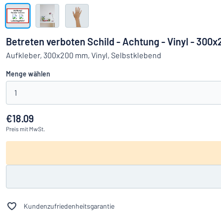
Alle Kategorien anzeigen
Angebotsanfrage
Betreten verboten Schild - Achtung - Vinyl - 30
Einloggen
Aufkleber, 300x200 mm, Vinyl, Selbstklebend
Das Gesucht
Menge wählen
Kundenservice
1
Privat
/
Firma
€18.09
Preis
mit MwSt.
Kundenzufriedenheitsgarantie