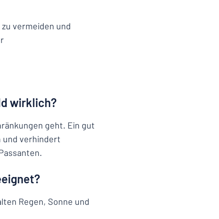
e zu vermeiden und
r
d wirklich?
hränkungen geht. Ein gut
n und verhindert
 Passanten.
eeignet?
alten Regen, Sonne und