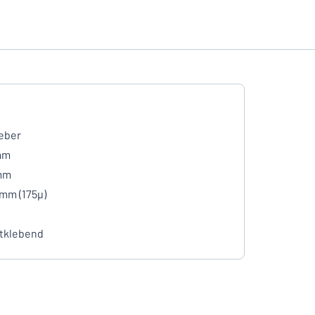
eber
mm
mm
 mm (175µ)
tklebend