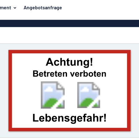
iment
Angebotsanfrage
ilder
Eco Board
Unsere Bestseller
hilder
Banner
Haussch
lder
PVC-Schilder
lder
Massives PET
er
Klebebuchstaben
Parkplatz
Aluminiumschilder im
Emaillestil
der
Eloxierte
Magnetsc
Aluminiumschilder
er
Aluminiumverbund-
Schilder
Klingels