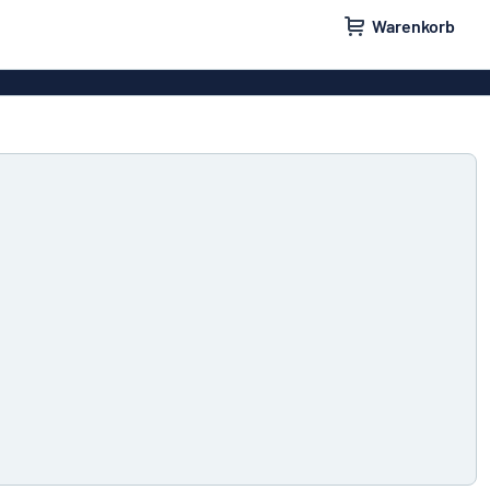
Warenkorb
ilder
Türschilder
schilder
Aufkleber
hilder
Briefkastenschilder
childer
Unsere Bestseller