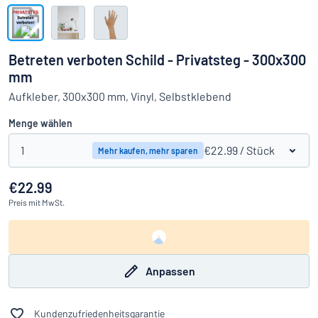
Alle Kategorien anzeigen
Angebotsanfrage
Betreten verboten Schild - Privatsteg - 300x300
mm
Einloggen
Das Gesuchte nicht gefunden?
Schild hier entwerfen
Aufkleber, 300x300 mm, Vinyl, Selbstklebend
Kundenservice
Menge wählen
Privat
/
Firma
1
€22.99
/ Stück
Mehr kaufen, mehr sparen
€22.99
Preis
mit MwSt.
Anpassen
Kundenzufriedenheitsgarantie