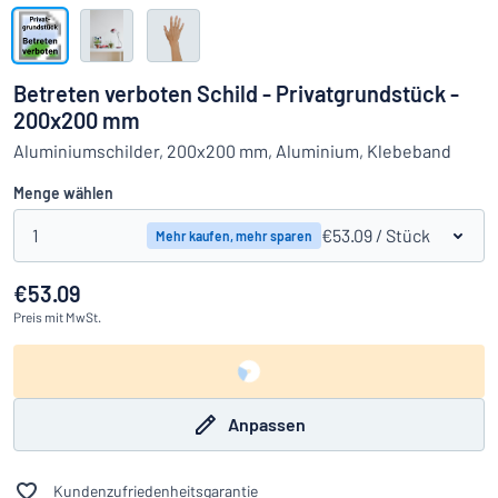
Alle Kategorien anzeigen
Angebotsanfrage
Betreten verboten Schild - Privatgrundstück -
200x200 mm
Einloggen
Das Gesuchte nicht gefunden?
Schild hier entwerfen
Aluminiumschilder, 200x200 mm, Aluminium, Klebeband
Kundenservice
Menge wählen
Privat
/
Firma
1
€53.09
/ Stück
Mehr kaufen, mehr sparen
€53.09
Preis
mit MwSt.
Anpassen
Kundenzufriedenheitsgarantie