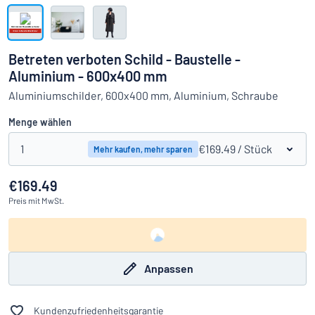
Alle Kategorien anzeigen
Angebotsanfrage
Betreten verboten Schild - Baustelle -
Aluminium - 600x400 mm
Einloggen
Das Gesuchte nicht gefunden?
Schild hier entwerfen
Aluminiumschilder, 600x400 mm, Aluminium, Schraube
Kundenservice
Menge wählen
Privat
/
Firma
1
€169.49
/ Stück
Mehr kaufen, mehr sparen
€169.49
Preis
mit MwSt.
Anpassen
Kundenzufriedenheitsgarantie