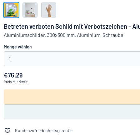
Alle Kategorien anzeigen
Angebotsanfrage
Betreten verboten Schild mit Verbotszeichen - 
Einloggen
Aluminiumschilder, 300x300 mm, Aluminium, Schraube
Das Gesucht
Menge wählen
Kundenservice
1
Privat
/
Firma
€76.29
Preis
mit MwSt.
Kundenzufriedenheitsgarantie