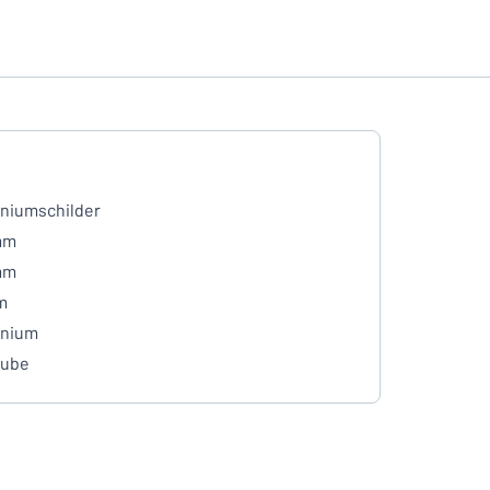
niumschilder
mm
mm
m
inium
aube