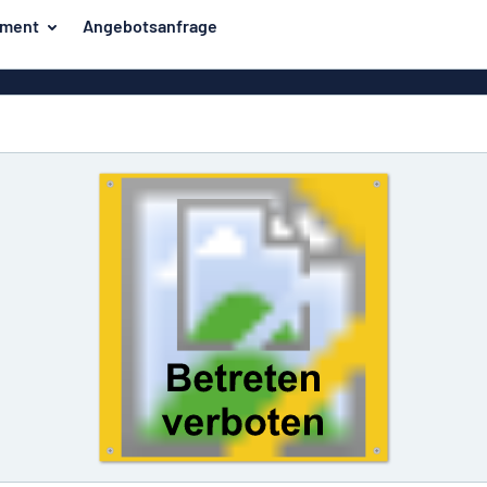
iment
Angebotsanfrage
ilder
Eco Board
Unsere Bestseller
hilder
Banner
Haussch
lder
PVC-Schilder
lder
Massives PET
er
Klebebuchstaben
Parkplatz
Aluminiumschilder im
Emaillestil
der
Eloxierte
Magnetsc
Aluminiumschilder
er
Aluminiumverbund-
Schilder
Klingels