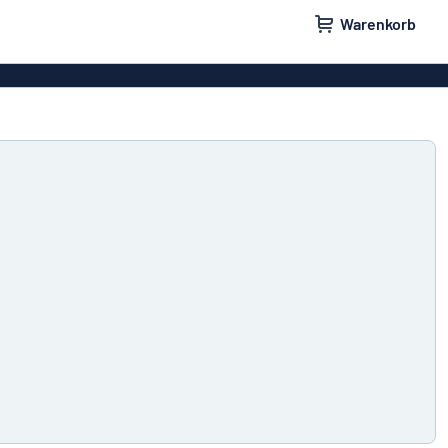
Warenkorb
ilder
Türschilder
schilder
Aufkleber
hilder
Briefkastenschilder
childer
Unsere Bestseller