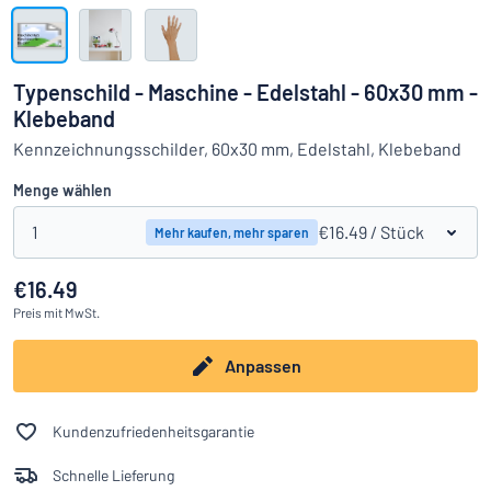
Alle Kategorien anzeigen
Angebotsanfrage
Typenschild - Maschine - Edelstahl - 60x30 mm -
Klebeband
Einloggen
Das Gesuchte nicht gefunden?
Schild hier entwerfen
Kennzeichnungsschilder, 60x30 mm, Edelstahl, Klebeband
Kundenservice
Menge wählen
Privat
/
Firma
1
€16.49
/ Stück
Mehr kaufen, mehr sparen
€16.49
Preis
mit MwSt.
Anpassen
Kundenzufriedenheitsgarantie
Schnelle Lieferung