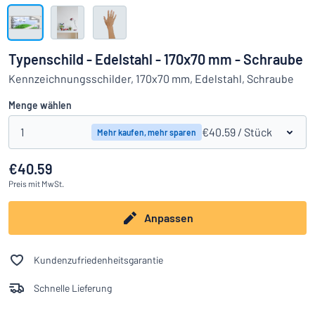
Alle Kategorien anzeigen
Angebotsanfrage
Typenschild - Edelstahl - 170x70 mm - Schraube
Einloggen
Kennzeichnungsschilder, 170x70 mm, Edelstahl, Schraube
Das Gesuchte nicht gefunden?
Schild hier entwerfen
Menge wählen
Kundenservice
1
€40.59
/ Stück
Mehr kaufen, mehr sparen
Privat
/
Firma
€40.59
Preis
mit MwSt.
Anpassen
Kundenzufriedenheitsgarantie
Schnelle Lieferung