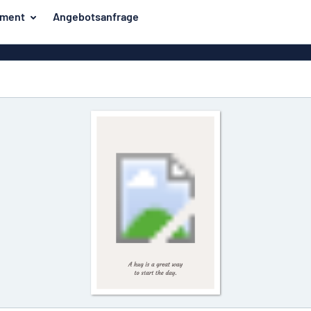
iment
Angebotsanfrage
ilder
Eco Board
Unsere Bestseller
hilder
Banner
Haussch
lder
PVC-Schilder
lder
Massives PET
er
Klebebuchstaben
Parkplatz
Aluminiumschilder im
Emaillestil
der
Eloxierte
Magnetsc
Aluminiumschilder
er
Aluminiumverbund-
Schilder
Klingels