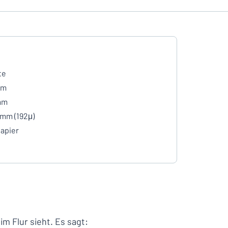
te
mm
mm
 mm (192μ)
apier
e
im Flur sieht. Es sagt: