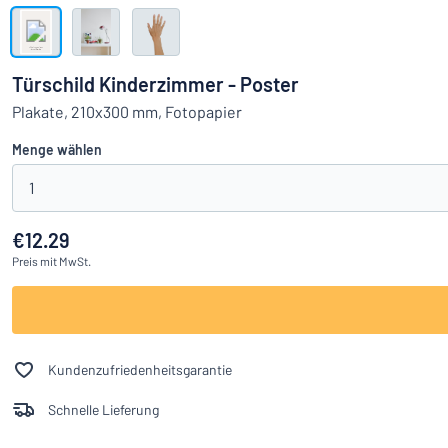
Alle Kategorien anzeigen
Angebotsanfrage
Türschild Kinderzimmer - Poster
Einloggen
Plakate, 210x300 mm, Fotopapier
Das Gesucht
Menge wählen
Kundenservice
1
Privat
/
Firma
€12.29
Preis
mit MwSt.
Kundenzufriedenheitsgarantie
Schnelle Lieferung