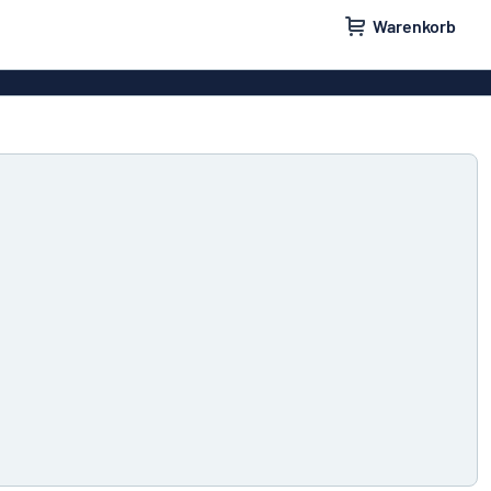
Warenkorb
ilder
Türschilder
schilder
Aufkleber
hilder
Briefkastenschilder
childer
Unsere Bestseller