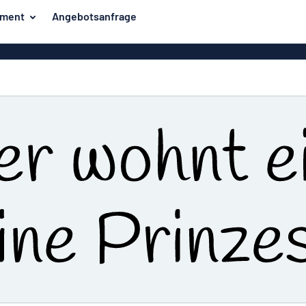
iment
Angebotsanfrage
ilder
Eco Board
Unsere Bestseller
hilder
Banner
Haussch
lder
PVC-Schilder
lder
Massives PET
er
Klebebuchstaben
Parkplatz
Aluminiumschilder im
Emaillestil
der
Eloxierte
Magnetsc
Aluminiumschilder
er
Aluminiumverbund-
Schilder
Klingels