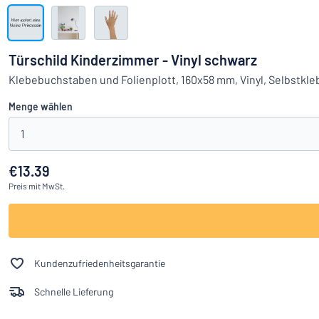
Alle Kategorien anzeigen
Angebotsanfrage
Türschild Kinderzimmer - Vinyl schwarz
Einloggen
Klebebuchstaben und Folienplott, 160x58 mm, Vinyl, Selbstkl
Das Gesucht
Menge wählen
Kundenservice
1
Privat
/
Firma
€13.39
Preis
mit MwSt.
Kundenzufriedenheitsgarantie
Schnelle Lieferung