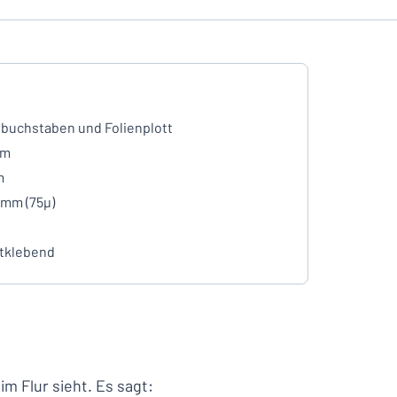
buchstaben und Folienplott
mm
m
 mm (75µ)
tklebend
im Flur sieht. Es sagt: