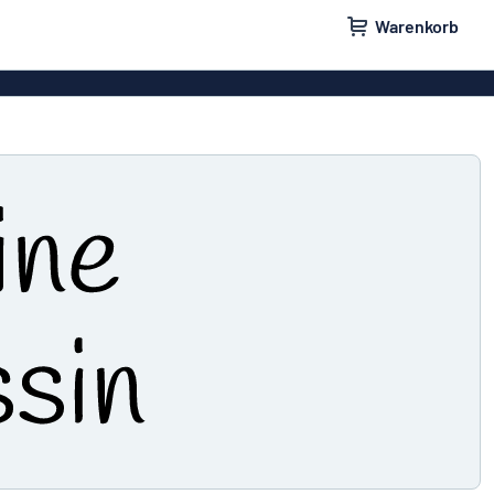
Warenkorb
ilder
Türschilder
schilder
Aufkleber
hilder
Briefkastenschilder
childer
Unsere Bestseller