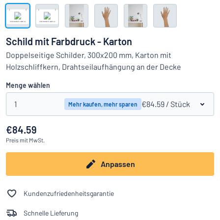
Alle Kategorien anzeigen
Angebotsanfrage
Schild mit Farbdruck - Karton
Einloggen
Doppelseitige Schilder, 300x200 mm, Karton mit
Das Gesuchte nicht gefunden?
Schild hier entwerfen
Holzschliffkern, Drahtseilaufhängung an der Decke
Kundenservice
Menge wählen
Privat
/
Firma
1
€84.59
/ Stück
Mehr kaufen, mehr sparen
€84.59
Preis
mit MwSt.
Anpassen
Kundenzufriedenheitsgarantie
Schnelle Lieferung