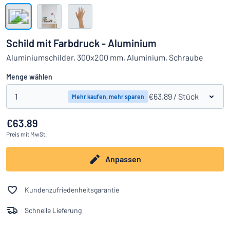
Alle Kategorien anzeigen
Angebotsanfrage
Schild mit Farbdruck - Aluminium
Einloggen
Aluminiumschilder, 300x200 mm, Aluminium, Schraube
Das Gesuchte nicht gefunden?
Schild hier entwerfen
Menge wählen
Kundenservice
1
€63.89
/ Stück
Mehr kaufen, mehr sparen
Privat
/
Firma
€63.89
Preis
mit MwSt.
Anpassen
Kundenzufriedenheitsgarantie
Schnelle Lieferung