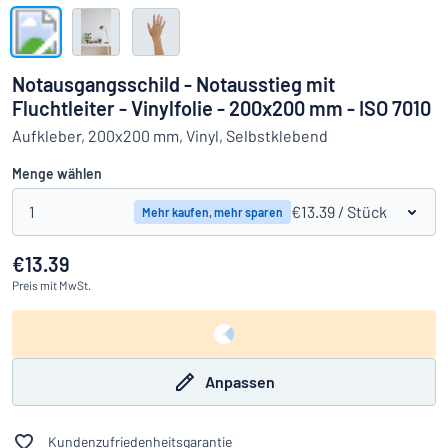
Alle Kategorien anzeigen
Angebotsanfrage
Notausgangsschild - Notausstieg mit
Fluchtleiter - Vinylfolie - 200x200 mm - ISO 7010
Einloggen
Das Gesuchte nicht gefunden?
Schild hier entwerfen
Aufkleber, 200x200 mm, Vinyl, Selbstklebend
Kundenservice
Menge wählen
Privat
/
Firma
1
€13.39
/ Stück
Mehr kaufen, mehr sparen
€13.39
Preis
mit MwSt.
Anpassen
Kundenzufriedenheitsgarantie