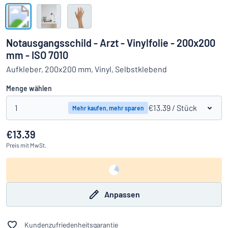
Alle Kategorien anzeigen
Angebotsanfrage
Notausgangsschild - Arzt - Vinylfolie - 200x200
mm - ISO 7010
Einloggen
Das Gesuchte nicht gefunden?
Schild hier entwerfen
Aufkleber, 200x200 mm, Vinyl, Selbstklebend
Kundenservice
Menge wählen
Privat
/
Firma
1
€13.39
/ Stück
Mehr kaufen, mehr sparen
€13.39
Preis
mit MwSt.
Anpassen
Kundenzufriedenheitsgarantie