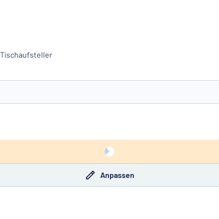
Tischaufsteller
e nicht gefunden?
Schild hier entwerfen
Anpassen