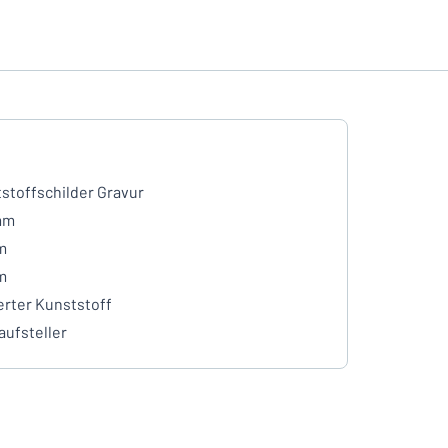
stoffschilder Gravur
mm
m
m
erter Kunststoff
aufsteller