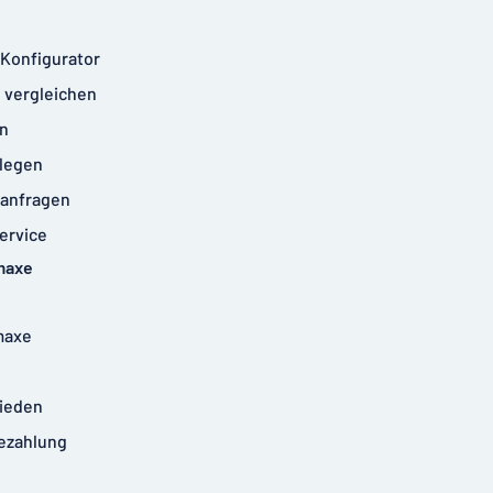
-Konfigurator
 vergleichen
n
legen
anfragen
ervice
maxe
maxe
rieden
ezahlung