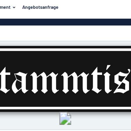
iment
Angebotsanfrage
ilder
Eco Board
Unsere Bestseller
hilder
Banner
Haussch
lder
PVC-Schilder
lder
Massives PET
er
Klebebuchstaben
Parkplatz
Aluminiumschilder im
Emaillestil
der
Eloxierte
Magnetsc
Aluminiumschilder
er
Aluminiumverbund-
Schilder
Klingels