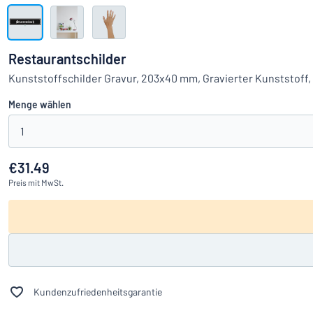
Alle Kategorien anzeigen
Angebotsanfrage
Restaurantschilder
Einloggen
Kunststoffschilder Gravur, 203x40 mm, Gravierter Kunststoff, 
Das Gesucht
Menge wählen
Kundenservice
1
Privat
/
Firma
€31.49
Preis
mit MwSt.
Kundenzufriedenheitsgarantie