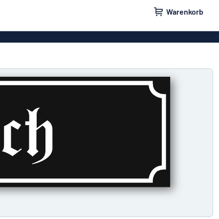
Warenkorb
ilder
Türschilder
schilder
Aufkleber
hilder
Briefkastenschilder
childer
Unsere Bestseller