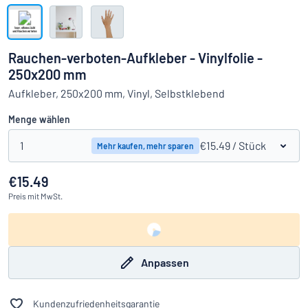
Alle Kategorien anzeigen
Angebotsanfrage
Rauchen-verboten-Aufkleber - Vinylfolie -
250x200 mm
Einloggen
Das Gesuchte nicht gefunden?
Schild hier entwerfen
Aufkleber, 250x200 mm, Vinyl, Selbstklebend
Kundenservice
Menge wählen
Privat
/
Firma
1
€15.49
/ Stück
Mehr kaufen, mehr sparen
€15.49
Preis
mit MwSt.
Anpassen
Kundenzufriedenheitsgarantie