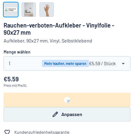
Alle Kategorien anzeigen
Angebotsanfrage
Rauchen-verboten-Aufkleber - Vinylfolie -
90x27 mm
Einloggen
Das Gesuchte nicht gefunden?
Schild hier entwerfen
Aufkleber, 90x27 mm, Vinyl, Selbstklebend
Kundenservice
Menge wählen
Privat
/
Firma
1
€5.59
/ Stück
Mehr kaufen, mehr sparen
€5.59
Preis
mit MwSt.
Anpassen
Kundenzufriedenheitsgarantie