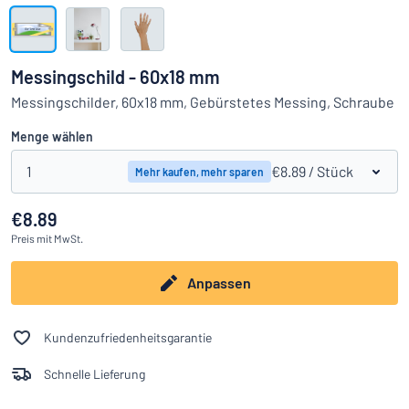
Alle Kategorien anzeigen
Angebotsanfrage
Messingschild - 60x18 mm
Einloggen
Messingschilder, 60x18 mm, Gebürstetes Messing, Schraube
Das Gesuchte nicht gefunden?
Schild hier entwerfen
Menge wählen
Kundenservice
1
€8.89
/ Stück
Mehr kaufen, mehr sparen
Privat
/
Firma
€8.89
Preis
mit MwSt.
Anpassen
Kundenzufriedenheitsgarantie
Schnelle Lieferung