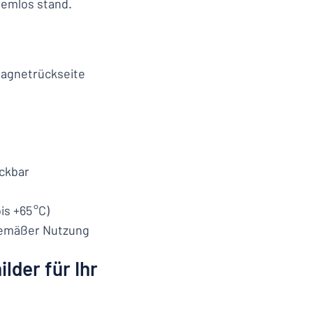
lemlos stand.
Magnetrückseite
uckbar
bis +65 °C)
hgemäßer Nutzung
lder für Ihr