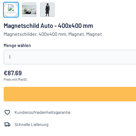
Alle Kategorien anzeigen
Angebotsanfrage
Magnetschild Auto - 400x400 mm
Einloggen
Magnetschilder, 400x400 mm, Magnet, Magnet
Das Gesucht
Menge wählen
Kundenservice
1
Privat
/
Firma
€87.69
Preis
mit MwSt.
Kundenzufriedenheitsgarantie
Schnelle Lieferung