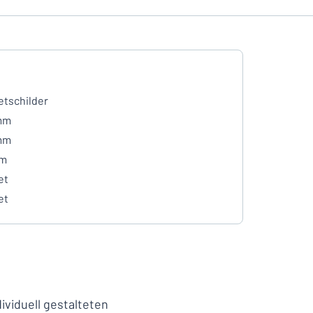
tschilder
mm
mm
mm
et
et
ividuell gestalteten