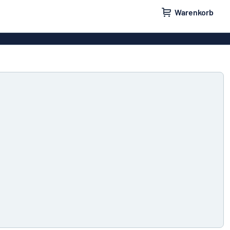
Warenkorb
ilder
Türschilder
schilder
Aufkleber
hilder
Briefkastenschilder
childer
Unsere Bestseller