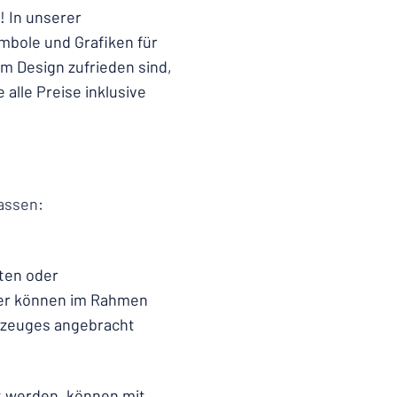
! In unserer
mbole und Grafiken für
m Design zufrieden sind,
alle Preise inklusive
assen:
aten oder
der können im Rahmen
rzeuges angebracht
t werden, können mit