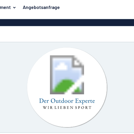
iment
Angebotsanfrage
ilder
Eco Board
Unsere Bestseller
hilder
Banner
Haussch
lder
PVC-Schilder
lder
Massives PET
er
Klebebuchstaben
Parkplatz
Aluminiumschilder im
Emaillestil
der
Eloxierte
Magnetsc
Aluminiumschilder
er
Aluminiumverbund-
Schilder
Klingels