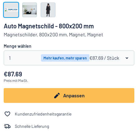
Alle Kategorien anzeigen
Angebotsanfrage
Auto Magnetschild - 800x200 mm
Einloggen
Magnetschilder, 800x200 mm, Magnet, Magnet
Das Gesuchte nicht gefunden?
Schild hier entwerfen
Menge wählen
Kundenservice
1
€87.69
/ Stück
Mehr kaufen, mehr sparen
Privat
/
Firma
€87.69
Preis
mit MwSt.
Anpassen
Kundenzufriedenheitsgarantie
Schnelle Lieferung