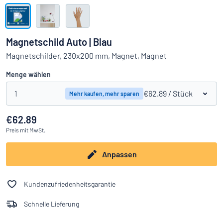
Alle Kategorien anzeigen
Angebotsanfrage
Magnetschild Auto | Blau
Einloggen
Magnetschilder, 230x200 mm, Magnet, Magnet
Das Gesuchte nicht gefunden?
Schild hier entwerfen
Menge wählen
Kundenservice
1
€62.89
/ Stück
Mehr kaufen, mehr sparen
Privat
/
Firma
€62.89
Preis
mit MwSt.
Anpassen
Kundenzufriedenheitsgarantie
Schnelle Lieferung