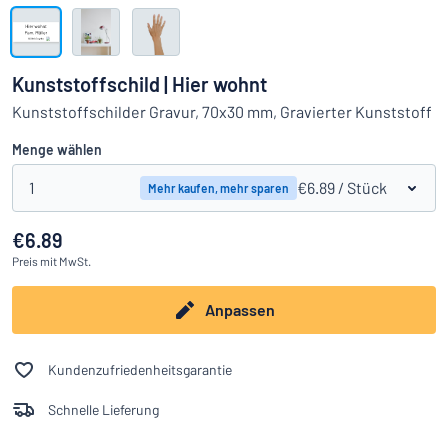
Alle Kategorien anzeigen
Angebotsanfrage
Kunststoffschild | Hier wohnt
Einloggen
Kunststoffschilder Gravur, 70x30 mm, Gravierter Kunststoff
Das Gesuchte nicht gefunden?
Schild hier entwerfen
Menge wählen
Kundenservice
1
€6.89
/ Stück
Mehr kaufen, mehr sparen
Privat
/
Firma
€6.89
Preis
mit MwSt.
Anpassen
Kundenzufriedenheitsgarantie
Schnelle Lieferung