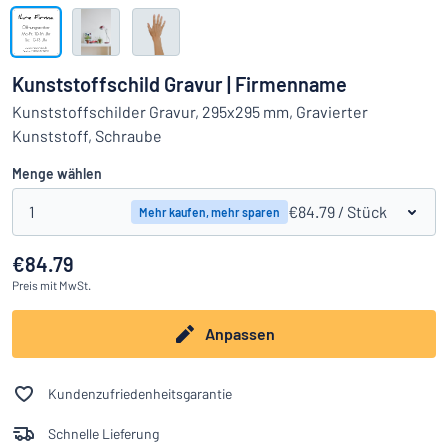
Alle Kategorien anzeigen
Angebotsanfrage
Kunststoffschild Gravur | Firmenname
Einloggen
Kunststoffschilder Gravur, 295x295 mm, Gravierter
Das Gesuchte nicht gefunden?
Schild hier entwerfen
Kunststoff, Schraube
Kundenservice
Menge wählen
Privat
/
Firma
1
€84.79
/ Stück
Mehr kaufen, mehr sparen
€84.79
Preis
mit MwSt.
Anpassen
Kundenzufriedenheitsgarantie
Schnelle Lieferung