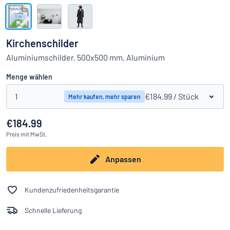
Alle Kategorien anzeigen
Angebotsanfrage
Kirchenschilder
Einloggen
Aluminiumschilder, 500x500 mm, Aluminium
Das Gesuchte nicht gefunden?
Schild hier entwerfen
Menge wählen
Kundenservice
1
€184.99
/ Stück
Mehr kaufen, mehr sparen
Privat
/
Firma
€184.99
Preis
mit MwSt.
Anpassen
Kundenzufriedenheitsgarantie
Schnelle Lieferung