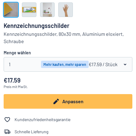
Alle Kategorien anzeigen
Angebotsanfrage
Kennzeichnungsschilder
Einloggen
Kennzeichnungsschilder, 80x30 mm, Aluminium eloxiert,
Das Gesuchte nicht gefunden?
Schild hier entwerfen
Schraube
Kundenservice
Menge wählen
Privat
/
Firma
1
€17.59
/ Stück
Mehr kaufen, mehr sparen
€17.59
Preis
mit MwSt.
Anpassen
Kundenzufriedenheitsgarantie
Schnelle Lieferung