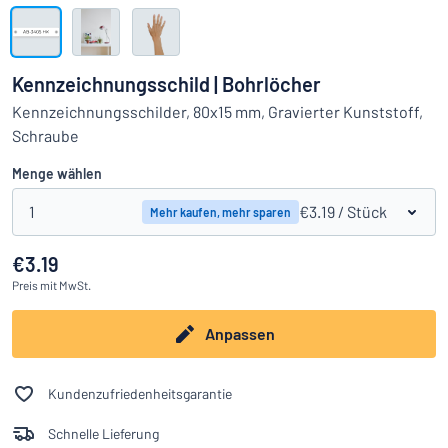
Alle Kategorien anzeigen
Angebotsanfrage
Kennzeichnungsschild | Bohrlöcher
Einloggen
Kennzeichnungsschilder, 80x15 mm, Gravierter Kunststoff,
Das Gesuchte nicht gefunden?
Schild hier entwerfen
Schraube
Kundenservice
Menge wählen
Privat
/
Firma
1
€3.19
/ Stück
Mehr kaufen, mehr sparen
€3.19
Preis
mit MwSt.
Anpassen
Kundenzufriedenheitsgarantie
Schnelle Lieferung