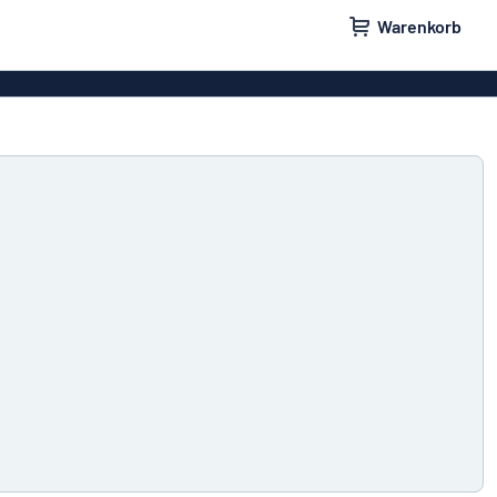
Warenkorb
ilder
Türschilder
schilder
Aufkleber
hilder
Briefkastenschilder
childer
Unsere Bestseller