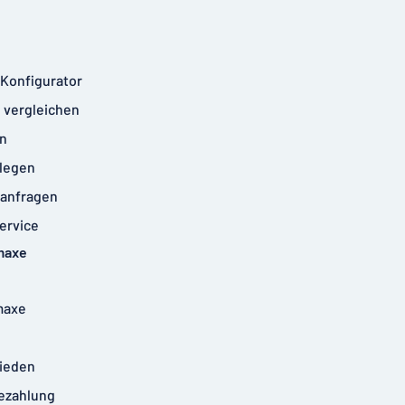
-Konfigurator
 vergleichen
n
legen
anfragen
ervice
maxe
maxe
rieden
ezahlung