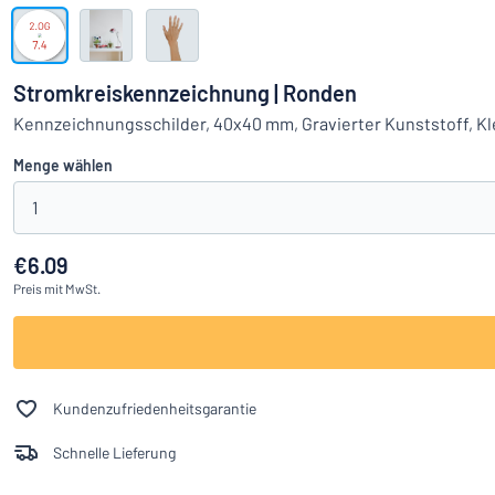
Alle Kategorien anzeigen
Angebotsanfrage
Stromkreiskennzeichnung | Ronden
Einloggen
Kennzeichnungsschilder, 40x40 mm, Gravierter Kunststoff, K
Das Gesucht
Menge wählen
Kundenservice
1
Privat
/
Firma
€6.09
Preis
mit MwSt.
Kundenzufriedenheitsgarantie
Schnelle Lieferung