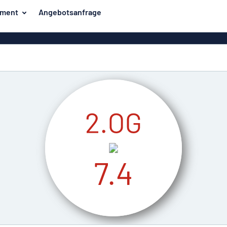
iment
Angebotsanfrage
ilder
Eco Board
Unsere Bestseller
hilder
Banner
Haussch
lder
PVC-Schilder
lder
Massives PET
er
Klebebuchstaben
Parkplatz
Aluminiumschilder im
Emaillestil
der
Eloxierte
Magnetsc
Aluminiumschilder
er
Aluminiumverbund-
Schilder
Klingels