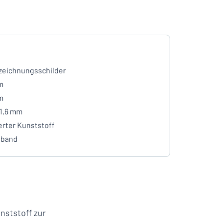
eichnungsschilder
m
m
 1,6 mm
erter Kunststoff
eband
nststoff zur