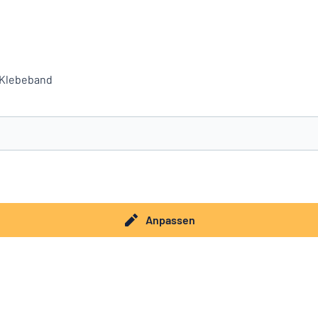
, Klebeband
e nicht gefunden?
Schild hier entwerfen
Anpassen