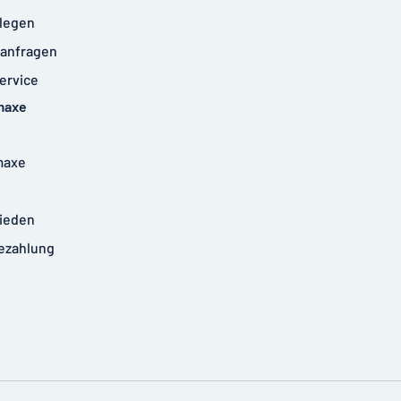
legen
anfragen
ervice
maxe
maxe
rieden
ezahlung