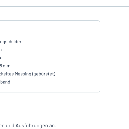
ngschilder
m
m
- 8 mm
ckeltes Messing (gebürstet)
eband
lien und Ausführungen an.