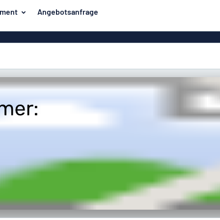
iment
Angebotsanfrage
ilder
Eco Board
Unsere Bestseller
hilder
Banner
Haussch
lder
PVC-Schilder
lder
Massives PET
er
Klebebuchstaben
Parkplatz
Aluminiumschilder im
Emaillestil
der
Eloxierte
Magnetsc
Aluminiumschilder
er
Aluminiumverbund-
Schilder
Klingels