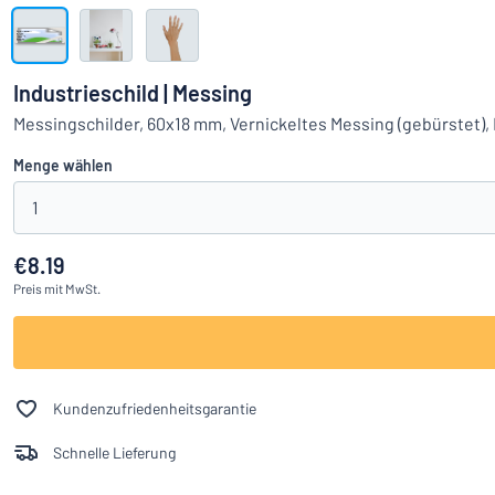
Alle Kategorien anzeigen
Angebotsanfrage
Industrieschild | Messing
Einloggen
Messingschilder, 60x18 mm, Vernickeltes Messing (gebürstet)
Das Gesucht
Menge wählen
Kundenservice
1
Privat
/
Firma
€8.19
Preis
mit MwSt.
Kundenzufriedenheitsgarantie
Schnelle Lieferung