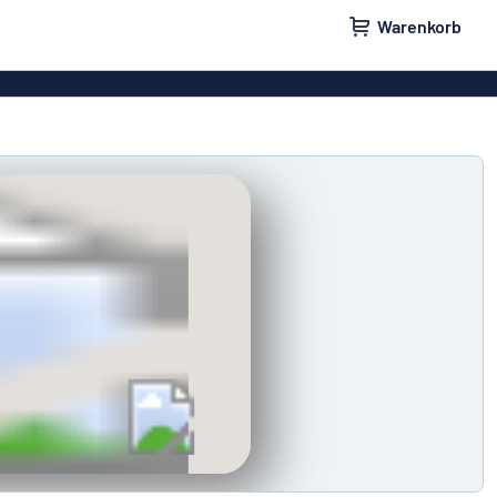
Warenkorb
ilder
Türschilder
schilder
Aufkleber
hilder
Briefkastenschilder
childer
Unsere Bestseller