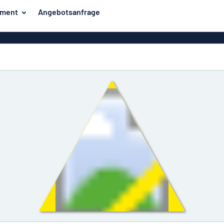
iment
Angebotsanfrage
ilder
Eco Board
Unsere Bestseller
hilder
Banner
Haussch
lder
PVC-Schilder
lder
Massives PET
er
Klebebuchstaben
Parkplatz
Aluminiumschilder im
Emaillestil
der
Eloxierte
Magnetsc
Aluminiumschilder
er
Aluminiumverbund-
Schilder
Klingels