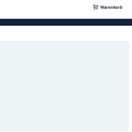
Warenkorb
ilder
Türschilder
schilder
Aufkleber
hilder
Briefkastenschilder
childer
Unsere Bestseller