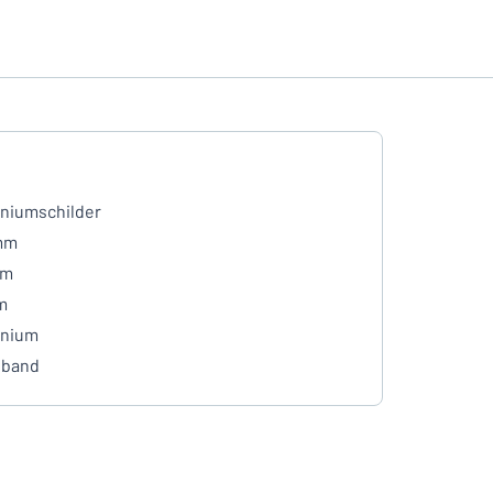
niumschilder
mm
mm
m
inium
eband