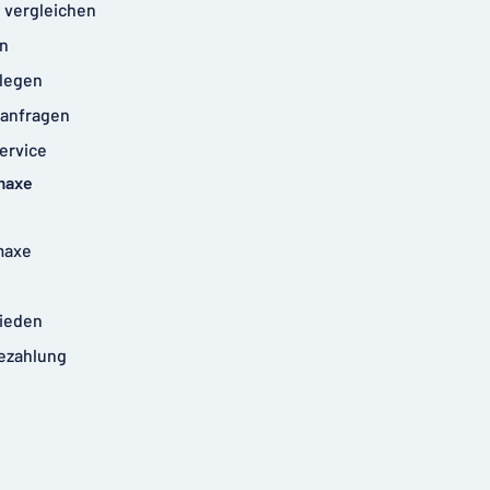
 vergleichen
n
legen
anfragen
ervice
maxe
maxe
rieden
ezahlung