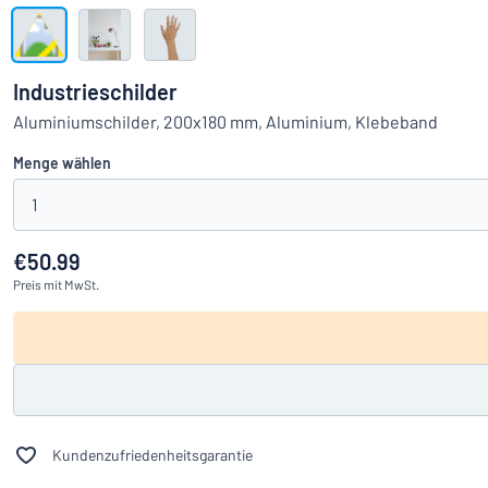
Alle Kategorien anzeigen
Angebotsanfrage
Industrieschilder
Einloggen
Aluminiumschilder, 200x180 mm, Aluminium, Klebeband
Das Gesucht
Menge wählen
Kundenservice
1
Privat
/
Firma
€50.99
Preis
mit MwSt.
Kundenzufriedenheitsgarantie